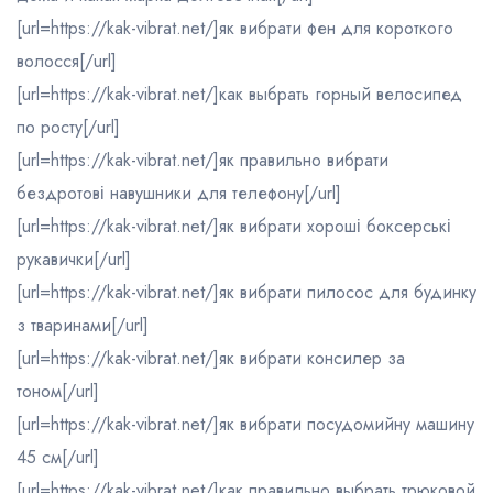
[url=https://kak-vibrat.net/]як вибрати фен для короткого
волосся[/url]
[url=https://kak-vibrat.net/]как выбрать горный велосипед
по росту[/url]
[url=https://kak-vibrat.net/]як правильно вибрати
бездротові навушники для телефону[/url]
[url=https://kak-vibrat.net/]як вибрати хороші боксерські
рукавички[/url]
[url=https://kak-vibrat.net/]як вибрати пилосос для будинку
з тваринами[/url]
[url=https://kak-vibrat.net/]як вибрати консилер за
тоном[/url]
[url=https://kak-vibrat.net/]як вибрати посудомийну машину
45 см[/url]
[url=https://kak-vibrat.net/]как правильно выбрать трюковой