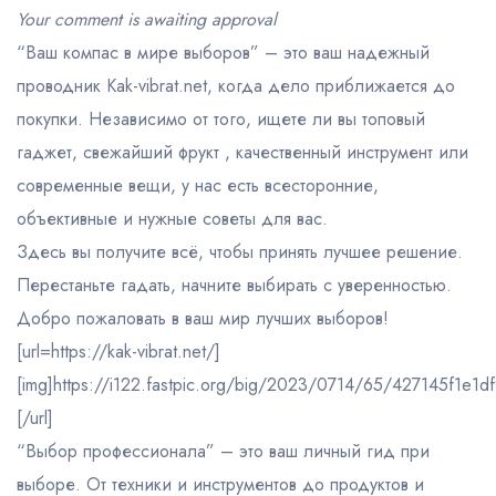
0
Your comment is awaiting approval
out
“Ваш компас в мире выборов” – это ваш надежный
of
5
проводник Kak-vibrat.net, когда дело приближается до
покупки. Независимо от того, ищете ли вы топовый
гаджет, свежайший фрукт , качественный инструмент или
современные вещи, у нас есть всесторонние,
объективные и нужные советы для вас.
Здесь вы получите всё, чтобы принять лучшее решение.
Перестаньте гадать, начните выбирать с уверенностью.
Добро пожаловать в ваш мир лучших выборов!
[url=https://kak-vibrat.net/]
[img]https://i122.fastpic.org/big/2023/0714/65/427145f1e1
[/url]
“Выбор профессионала” – это ваш личный гид при
выборе. От техники и инструментов до продуктов и