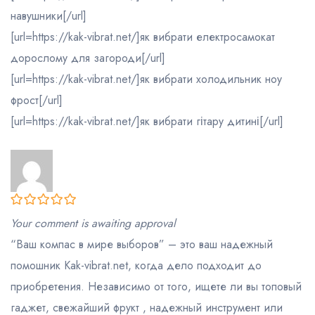
навушники[/url]
[url=https://kak-vibrat.net/]як вибрати електросамокат
дорослому для загороди[/url]
[url=https://kak-vibrat.net/]як вибрати холодильник ноу
фрост[/url]
[url=https://kak-vibrat.net/]як вибрати гітару дитині[/url]
0
Your comment is awaiting approval
out
“Ваш компас в мире выборов” – это ваш надежный
of
5
помошник Kak-vibrat.net, когда дело подходит до
приобретения. Независимо от того, ищете ли вы топовый
гаджет, свежайший фрукт , надежный инструмент или