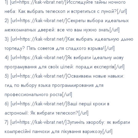
1) [url=https://kak-vibrat.net/]Исследуйте тайны ночного
неба: Как выбрать телескоп и встретиться с луной?[/url]
2) [url=https://kak-vibrat.net/]Секреты выбора идеальных
межкомнатных дверей: все что вам нужно знать[/url]
3) [url=https://kak-vibrat.net/]Как выбрать идеальную дыню
торпеду? Пять советов для сладкого взрыва![/url]
4) [url=https://kak-vibrat.net/]Як вибрати ідеальну мову
програмування для своїх цілей: поради експертів[/url]
5) [url=https://kak-vibrat.net/]Осваиваем новые навыки:
гид по выбору языка программирования для
профессионального роста[/url]
6) [url=https://kak-vibrat.net/]Ваші перші кроки в
астрономії: Як вибрати телескоп?[/url]
7) [url=https://kak-vibrat.net/]Зупиніть хворобу: як вибрати
компресійні панчохи для лікування варикозу[/url]